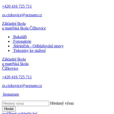
+420 416 725 711
zs.cizkovice@seznam.cz
Základní škola
a mateřská škola
Čížkovice
Bakaláři
Fotogalerie
Jídelníček - Odhlašování stravy
Tiskopisy ke stažení
Základní škola
a mateřská škola
Čížkovice
+420 416 725 711
zs.cizkovice@seznam.cz
Instagram
Hledaný výraz
Hledat
rozšířené vyhledávání