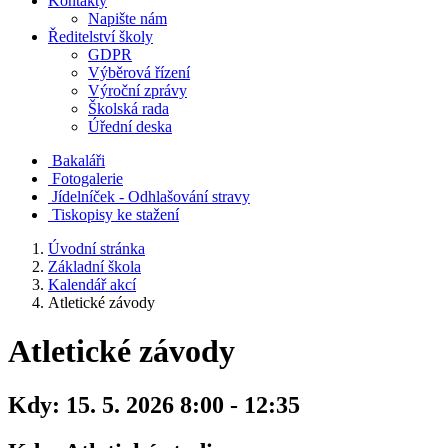
Kontakty
Napište nám
Ředitelství školy
GDPR
Výběrová řízení
Výroční zprávy
Školská rada
Úřední deska
Bakaláři
Fotogalerie
Jídelníček - Odhlašování stravy
Tiskopisy ke stažení
Úvodní stránka
Základní škola
Kalendář akcí
Atletické závody
Atletické závody
Kdy:
15. 5. 2026 8:00 - 12:35