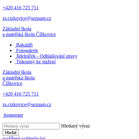
+420 416 725 711
zs.cizkovice@seznam.cz
Základní škola
a mateřská škola
Čížkovice
Bakaláři
Fotogalerie
Jídelníček - Odhlašování stravy
Tiskopisy ke stažení
Základní škola
a mateřská škola
Čížkovice
+420 416 725 711
zs.cizkovice@seznam.cz
Instagram
Hledaný výraz
Hledat
rozšířené vyhledávání