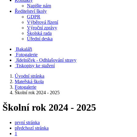
Kontakty
Napište nám
Ředitelství školy
GDPR
Výběrová řízení
Výroční zprávy
Školská rada
Úřední deska
Bakaláři
Fotogalerie
Jídelníček - Odhlašování stravy
Tiskopisy ke stažení
Úvodní stránka
Mateřská škola
Fotogalerie
Školní rok 2024 - 2025
Školní rok 2024 - 2025
první stránka
předchozí stránka
1