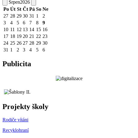
Srpen
2026
Po
Út
St
Čt
Pá
So
Ne
27
28
29
30
31
1
2
3
4
5
6
7
8
9
10
11
12
13
14
15
16
17
18
19
20
21
22
23
24
25
26
27
28
29
30
31
1
2
3
4
5
6
Publicita
Projekty školy
Rodiče vítáni
Recyklohraní