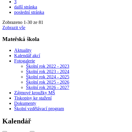
3
další stránka
poslední stránka
Zobrazeno
1
-
30
ze 81
Zobrazit vše
Mateřská škola
Aktuality
Kalendář akcí
Fotogalerie
Školní rok 2022 - 2023
Školní rok 2023 - 2024
Školní rok 2024 - 2025
Školní rok 2025 - 2026
Školní rok 2026 - 2027
Zájmové kroužky MŠ
Tiskopisy ke stažení
Dokumenty
Školní vzdělávací program
Kalendář