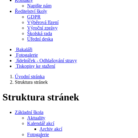
Kontakty
Napište nám
Ředitelství školy
GDPR
Výběrová řízení
Výroční zprávy
Školská rada
Úřední deska
Bakaláři
Fotogalerie
Jídelníček - Odhlašování stravy
Tiskopisy ke stažení
Úvodní stránka
Struktura stránek
Struktura stránek
Základní škola
Aktuality
Kalendář akcí
Archiv akcí
Fotogalerie