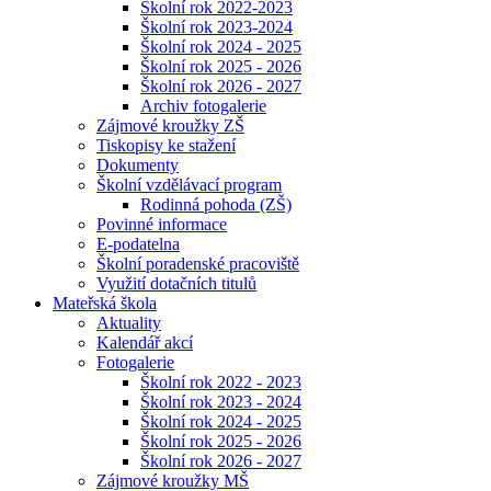
Školní rok 2022-2023
Školní rok 2023-2024
Školní rok 2024 - 2025
Školní rok 2025 - 2026
Školní rok 2026 - 2027
Archiv fotogalerie
Zájmové kroužky ZŠ
Tiskopisy ke stažení
Dokumenty
Školní vzdělávací program
Rodinná pohoda (ZŠ)
Povinné informace
E-podatelna
Školní poradenské pracoviště
Využití dotačních titulů
Mateřská škola
Aktuality
Kalendář akcí
Fotogalerie
Školní rok 2022 - 2023
Školní rok 2023 - 2024
Školní rok 2024 - 2025
Školní rok 2025 - 2026
Školní rok 2026 - 2027
Zájmové kroužky MŠ