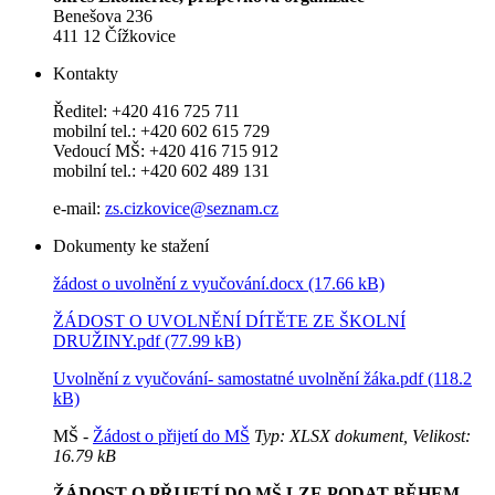
Benešova 236
411 12 Čížkovice
Kontakty
Ředitel: +420 416 725 711
mobilní tel.: +420 602 615 729
Vedoucí MŠ: +420 416 715 912
mobilní tel.: +420 602 489 131
e-mail:
zs.cizkovice@seznam.cz
Dokumenty ke stažení
žádost o uvolnění z vyučování.docx (17.66 kB)
ŽÁDOST O UVOLNĚNÍ DÍTĚTE ZE ŠKOLNÍ
DRUŽINY.pdf (77.99 kB)
Uvolnění z vyučování- samostatné uvolnění žáka.pdf (118.2
kB)
MŠ -
Žádost o přijetí do MŠ
Typ: XLSX dokument, Velikost:
16.79 kB
ŽÁDOST O PŘIJETÍ DO MŠ LZE PODAT BĚHEM