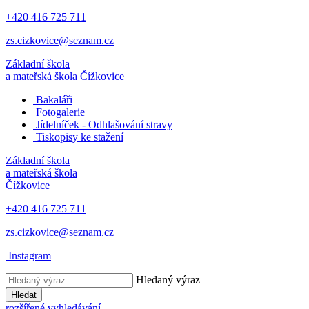
+420 416 725 711
zs.cizkovice@seznam.cz
Základní škola
a mateřská škola
Čížkovice
Bakaláři
Fotogalerie
Jídelníček - Odhlašování stravy
Tiskopisy ke stažení
Základní škola
a mateřská škola
Čížkovice
+420 416 725 711
zs.cizkovice@seznam.cz
Instagram
Hledaný výraz
Hledat
rozšířené vyhledávání