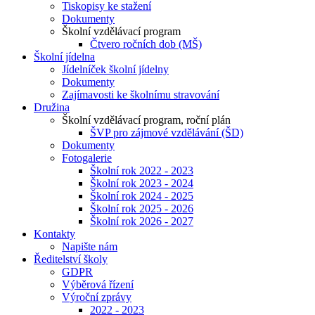
Tiskopisy ke stažení
Dokumenty
Školní vzdělávací program
Čtvero ročních dob (MŠ)
Školní jídelna
Jídelníček školní jídelny
Dokumenty
Zajímavosti ke školnímu stravování
Družina
Školní vzdělávací program, roční plán
ŠVP pro zájmové vzdělávání (ŠD)
Dokumenty
Fotogalerie
Školní rok 2022 - 2023
Školní rok 2023 - 2024
Školní rok 2024 - 2025
Školní rok 2025 - 2026
Školní rok 2026 - 2027
Kontakty
Napište nám
Ředitelství školy
GDPR
Výběrová řízení
Výroční zprávy
2022 - 2023