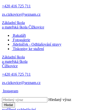
+420 416 725 711
zs.cizkovice@seznam.cz
Základní škola
a mateřská škola
Čížkovice
Bakaláři
Fotogalerie
Jídelníček - Odhlašování stravy
Tiskopisy ke stažení
Základní škola
a mateřská škola
Čížkovice
+420 416 725 711
zs.cizkovice@seznam.cz
Instagram
Hledaný výraz
Hledat
rozšířené vyhledávání