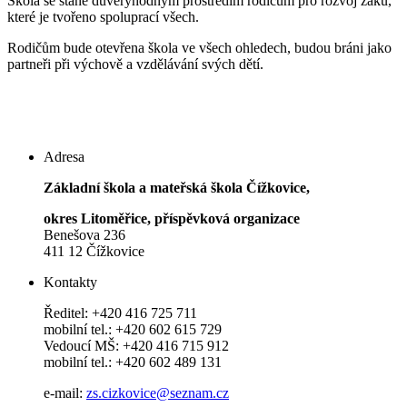
Škola se stane důvěryhodným prostředím rodičům pro rozvoj žáků,
které je tvořeno spoluprací všech.
Rodičům bude otevřena škola ve všech ohledech, budou bráni jako
partneři při výchově a vzdělávání svých dětí.
Adresa
Základní škola a mateřská škola Čížkovice,
okres Litoměřice, příspěvková organizace
Benešova 236
411 12 Čížkovice
Kontakty
Ředitel: +420 416 725 711
mobilní tel.: +420 602 615 729
Vedoucí MŠ: +420 416 715 912
mobilní tel.: +420 602 489 131
e-mail:
zs.cizkovice@seznam.cz