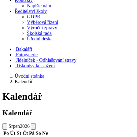
Kontakty
Napište nám
Ředitelství školy
GDPR
Výběrová řízení
Výroční zprávy
Školská rada
Úřední deska
Bakaláři
Fotogalerie
Jídelníček - Odhlašování stravy
Tiskopisy ke stažení
Úvodní stránka
Kalendář
Kalendář
Kalendář
Srpen
2026
Po
Út
St
Čt
Pá
So
Ne