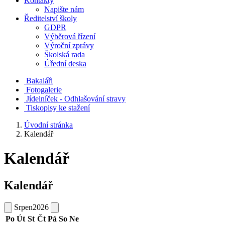
Kontakty
Napište nám
Ředitelství školy
GDPR
Výběrová řízení
Výroční zprávy
Školská rada
Úřední deska
Bakaláři
Fotogalerie
Jídelníček - Odhlašování stravy
Tiskopisy ke stažení
Úvodní stránka
Kalendář
Kalendář
Kalendář
Srpen
2026
Po
Út
St
Čt
Pá
So
Ne