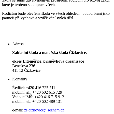
Škola se stane důvěryhodným prostředím rodičům pro rozvoj žáků,
které je tvořeno spoluprací všech.
Rodičům bude otevřena škola ve všech ohledech, budou bráni jako
partneři při výchově a vzdělávání svých dětí.
Adresa
Základní škola a mateřská škola Čížkovice,
okres Litoměřice, příspěvková organizace
Benešova 236
411 12 Čížkovice
Kontakty
Ředitel: +420 416 725 711
mobilní tel.: +420 602 615 729
Vedoucí MŠ: +420 416 715 912
mobilní tel.: +420 602 489 131
e-mail:
zs.cizkovice@seznam.cz