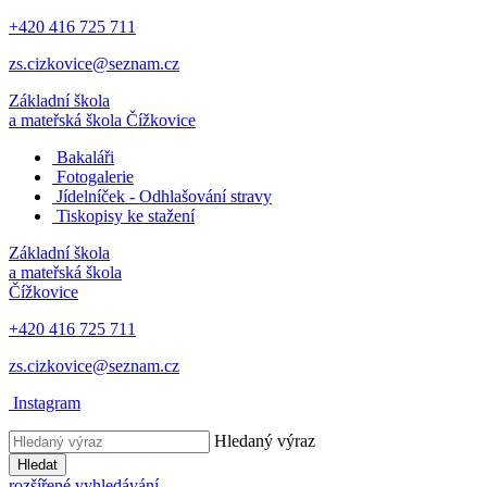
+420 416 725 711
zs.cizkovice@seznam.cz
Základní škola
a mateřská škola
Čížkovice
Bakaláři
Fotogalerie
Jídelníček - Odhlašování stravy
Tiskopisy ke stažení
Základní škola
a mateřská škola
Čížkovice
+420 416 725 711
zs.cizkovice@seznam.cz
Instagram
Hledaný výraz
Hledat
rozšířené vyhledávání